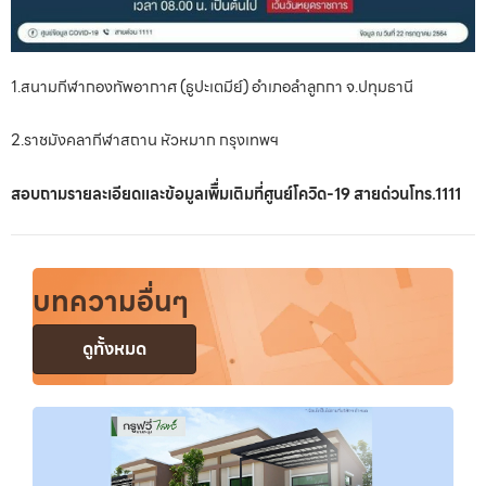
1.สนามกีฬากองทัพอากาศ (ธูปะเตมีย์) อำเภอลำลูกกา จ.ปทุมธานี
2.ราชมังคลากีฬาสถาน หัวหมาก กรุงเทพฯ
สอบถามรายละเอียดและข้อมูลเพิื่มเติมที่ศูนย์โควิด-19 สายด่วนโทร.1111
บทความอื่นๆ
ดูทั้งหมด