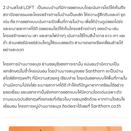
2.​บ้านสไตล์ LOFT : เป็นแบบบ้านที่มีการออกแบบโดยเน้นการโชว์ให้เห็นถึง
สถาปัตยกรรมและโครงสร้างภายในบ้านเป็นหลัก ให้ความรู้สึกดิบและเท่ จุด
เด่น คือ การออกแบบเน้นการเปิดพื้นที่ภายในบ้าน เพื่อให้บ้านดูปลอดโปร่ง
และระบายอากาศได้ดี ตลอดจนโชว์ให้เห็นโครงสร้างต่างๆ ของบ้าน เช่น
โครงสร้างเพดาน เสา และสายไฟต่างๆ เน้นการใช้โทนสีนํ้าตาล ขาว เทา และ
ดำ ส่วนเฟอร์นิเจอร์ส่วนใหญ่ใช้แบบลอยตัว สามารถยกหรือเคลื่อนย้ายได้
อย่างสะดวก
โครงการบ้านบางละมุง ย่านชลบุรีของทางเรานั้น แน่นอนว่ามีความเป็น
เอกลักษณ์ไม่ซ้ำใครแน่นอน โดยบ้านบางละมุงของ Sarithorn จะเป็นบ้าน
สไตล์อังกฤษแท้ๆ ที่มีความสวยหรู เรียบง่าย โดยเน้นออกแบบให้พื้นที่ภายใน
บ้านมีความโปร่งโล่ง ระบายอากาศได้ดี ทำให้แก้ปัญหาอากาศร้อนได้อย่าง
ยอดเยี่ยม และนอกจากนั้นยังคงการออกแบบให้มีความโดดเด่นเฉพาะตัว
ตามแบบฉบับอังกฤษที่แรกและที่เดียวในบางละมุงอีกด้วย หากท่านใดสนใจ
เยี่ยมชม โครงการหมู่บ้านบางละมุง ติดต่อเราได้เลยที่ Sarithorn.co.th