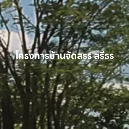
โครงการบ้านจัดสรร สรีธร